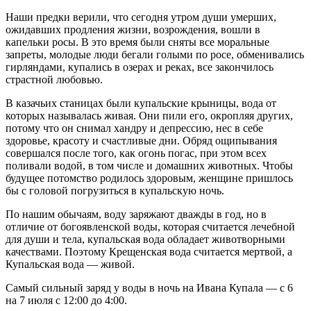
Наши предки верили, что сегодня утром души умерших,
ожидавших продления жизни, возрождения, вошли в
капельки росы. В это время были сняты все моральные
запреты, молодые люди бегали голыми по росе, обменивались
гирляндами, купались в озерах и реках, все закончилось
страстной любовью.
В казачьих станицах были купальские крыницы, вода от
которых называлась живая. Они пили его, окропляя других,
потому что он снимал хандру и депрессию, нес в себе
здоровье, красоту и счастливые дни. Обряд ощипывания
совершался после того, как огонь погас, при этом всех
поливали водой, в том числе и домашних животных. Чтобы
будущее потомство родилось здоровым, женщине пришлось
бы с головой погрузиться в купальскую ночь.
По нашим обычаям, воду заряжают дважды в год, но в
отличие от богоявленской воды, которая считается лечебной
для души и тела, купальская вода обладает животворными
качествами. Поэтому Крещенская вода считается мертвой, а
Купальская вода — живой.
Самый сильный заряд у воды в ночь на Ивана Купала — с 6
на 7 июля с 12:00 до 4:00.