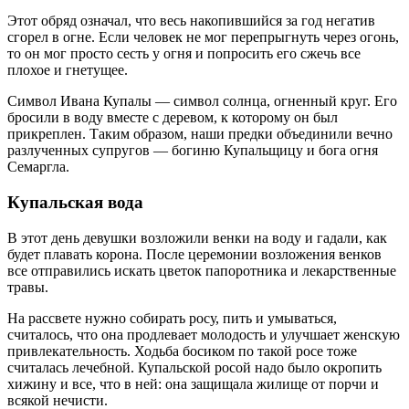
Этот обряд означал, что весь накопившийся за год негатив
сгорел в огне. Если человек не мог перепрыгнуть через огонь,
то он мог просто сесть у огня и попросить его сжечь все
плохое и гнетущее.
Символ Ивана Купалы — символ солнца, огненный круг. Его
бросили в воду вместе с деревом, к которому он был
прикреплен. Таким образом, наши предки объединили вечно
разлученных супругов — богиню Купальщицу и бога огня
Семаргла.
Купальская вода
В этот день девушки возложили венки на воду и гадали, как
будет плавать корона. После церемонии возложения венков
все отправились искать цветок папоротника и лекарственные
травы.
На рассвете нужно собирать росу, пить и умываться,
считалось, что она продлевает молодость и улучшает женскую
привлекательность. Ходьба босиком по такой росе тоже
считалась лечебной. Купальской росой надо было окропить
хижину и все, что в ней: она защищала жилище от порчи и
всякой нечисти.