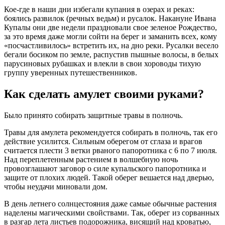
Кое-где в наши дни избегали купания в озерах и реках:
боялись развилок (речных ведьм) и русалок. Накануне Ивана
Купалы они две недели праздновали свое зеленое Рождество,
за это время даже могли сойти на берег и заманить всех, кому
«посчастливилось» встретить их, на дно реки. Русалки весело
бегали босиком по земле, распустив пышные волосы, в белых
парусиновых рубашках и влекли в свои хороводы тихую
группу уверенных путешественников.
Как сделать амулет своими руками?
Было принято собирать защитные травы в полночь.
Травы для амулета рекомендуется собирать в полночь, так его
действие усилится. Сильным оберегом от сглаза и врагов
считается плести 3 ветки рваного папоротника с 6 по 7 июля.
Над переплетенным растением в волшебную ночь
провозглашают заговор о силе купальского папоротника и
защите от плохих людей. Такой оберег вешается над дверью,
чтобы неудачи миновали дом.
В день летнего солнцестояния даже самые обычные растения
наделены магическими свойствами. Так, оберег из сорванных
в разгар лета листьев подорожника, висящий над кроватью,