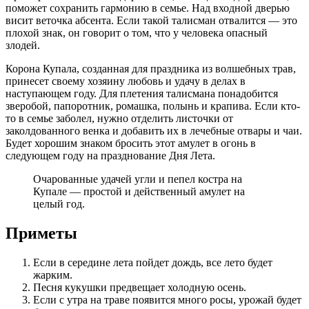
поможет сохранить гармонию в семье. Над входной дверью
висит веточка абсента. Если такой талисман отвалится — это
плохой знак, он говорит о том, что у человека опасный
злодей.
Корона Купала, созданная для праздника из волшебных трав,
принесет своему хозяину любовь и удачу в делах в
наступающем году. Для плетения талисмана понадобится
зверобой, папоротник, ромашка, полынь и крапива. Если кто-
то в семье заболел, нужно отделить листочки от
заколдованного венка и добавить их в лечебные отвары и чаи.
Будет хорошим знаком бросить этот амулет в огонь в
следующем году на празднование Дня Лета.
Очарованные удачей угли и пепел костра на
Купале — простой и действенный амулет на
целый год.
Приметы
Если в середине лета пойдет дождь, все лето будет
жарким.
Песня кукушки предвещает холодную осень.
Если с утра на траве появится много росы, урожай будет