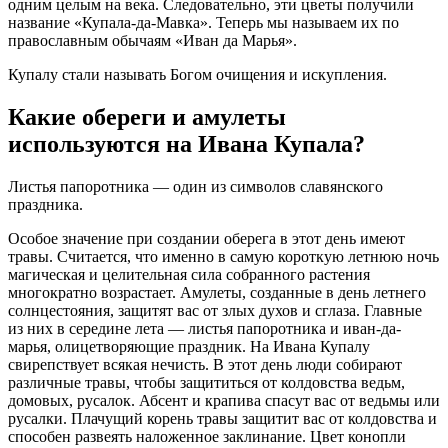
одним целым на века. Следовательно, эти цветы получили
название «Купала-да-Мавка». Теперь мы называем их по
православным обычаям «Иван да Марья».
Купалу стали называть Богом очищения и искупления.
Какие обереги и амулеты
используются на Ивана Купала?
Листья папоротника — один из символов славянского
праздника.
Особое значение при создании оберега в этот день имеют
травы. Считается, что именно в самую короткую летнюю ночь
магическая и целительная сила собранного растения
многократно возрастает. Амулеты, созданные в день летнего
солнцестояния, защитят вас от злых духов и сглаза. Главные
из них в середине лета — листья папоротника и иван-да-
марья, олицетворяющие праздник. На Ивана Купалу
свирепствует всякая нечисть. В этот день люди собирают
различные травы, чтобы защититься от колдовства ведьм,
домовых, русалок. Абсент и крапива спасут вас от ведьмы или
русалки. Плачущий корень травы защитит вас от колдовства и
способен развеять наложенное заклинание. Цвет конопли