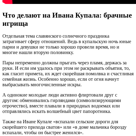
Что делают на Ивана Купала: брачные
игрища
Отдельная тема славянского солнечного праздника
затрагивает сферу отношений. Ведь в купальскую ночь юные
парни и девушки не только хорошо провели время, но и
многие нашли вторую половинку.
Пары непременно должны прыгать через пламя, держась за
руки. И если им удалось при этом не раскрывать объятия, то,
как гласит примета, их ждет скорейшая помолвка и счастливая
семейная жизнь. Особенно хорошо, если от огня начнут
выбрасывать многочисленные искры.
А одинокие молодые люди активно флиртовали друг с
другом: обменивались гирляндами (символизирующими
отрочество), вместе плавали в природных водоемах или
отправлялись искать волшебный цвет папоротника.
Также на Иване Купале «вспахали сельские дороги для
скорейшего прихода сватов» или «в доме мальчика борозду
вспахали, чтобы он быстрее женился».