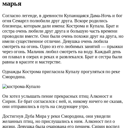
марья
Согласно легенде, в древности Купающаяся Дама-Ночь и бог
огня Семаргл полюбили друг друга. Вскоре родились
близнецы, которым дали имена: Кострома и Купала. Брат и
сестра очень любили друг друга и большую часть времени
проводили вместе. Они были очень похожи друг на друга, но
имели существенное отличие. Девушка очень любила
смотреть на огонь. Одно из его любимых занятий — прыжки
через огонь. Мальчик любил смотреть на воду. Каждый день
он плавал в озерах и реках и развлекался. Брат и сестра были
равны в красоте и мастерстве.
Однажды Кострома пригласила Купалу прогуляться по реке
Смородина.
Он хотел услышать пение прекрасных птиц Алконост и
Сирин. Ее брат согласился с ней, и, никому ничего не сказав,
они отправились в путь на следующее утро.
Достигнув Дуба Мира у реки Смородина, они увидели
желанных птиц, но прислушались к ним. Алконост пел о
жизни. Девушка была очарована его пением. Сирин воспел