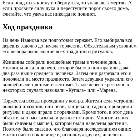
Если поддаться крику и обернуться, то упадешь замертво. А
если проявите силу духа и переступите порог своего дома,
считайте, что удача вас никогда не покинет.
Ход праздника
На день Иванова все подготовил сержант. Его выбирала вся
деревня задолго до начала торжества. Обязательным условием
его выбора было знание всех традиций и ритуалов.
Женщины собирали волшебные травы в течение дня, а
мужчины искали дерево, которое было в полтора или даже
два раза выше среднего человека. Затем они разрезали его и
положили на место празднеств. Затем девушки украсили его
волшебными цветами и лентами. Такое дерево крестьяне в
некоторых случаях называли «Купала» или «Марена.
Торжества всегда проходили у костра. Жители села устроили
большой праздник, они пели, танцевали, гадали, проводили
ритуалы и даже играли с горелками. Кроме того, в этот день
обязательно рассказывали разные истории. Многие из них
были связаны с магией, которой были наделены растения.
Поэтому было сказано, что благодаря исследованиям одних
можно найти сокровище и, используя других, исцелить.