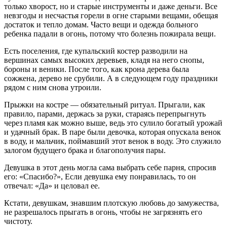
только хворост, но и старые инструменты и даже деньги. Все
невзгоды и несчастья горели в огне старыми вещами, обещая
достаток и тепло домам. Часто вещи и одежда больного
ребенка падали в огонь, потому что болезнь пожирала вещи.
Есть поселения, где купальский костер разводили на
вершинах самых высоких деревьев, кладя на него снопы,
бороны и веники. После того, как крона дерева была
сожжена, дерево не срубили. А в следующем году праздники
рядом с ним снова утроили.
Прыжки на костре — обязательный ритуал. Прыгали, как
правило, парами, держась за руки, стараясь перепрыгнуть
через пламя как можно выше, ведь это сулило богатый урожай
и удачный брак. В паре были девочка, которая опускала венок
в воду, и мальчик, поймавший этот венок в воду. Это служило
залогом будущего брака и благополучия пары.
Девушка в этот день могла сама выбрать себе парня, спросив
его: «Спасибо?», Если девушка ему понравилась, то он
отвечал: «Да» и целовал ее.
Кстати, девушкам, знавшим плотскую любовь до замужества,
не разрешалось прыгать в огонь, чтобы не загрязнять его
чистоту.