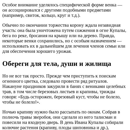
Особое внимание уделялось специфической форме венка —
он ассоциировался с другими подобными предметами
(например, свиток, кольцо, круг и т.д.).
Обычно по окончании торжества корону ждала незавидная
участь: она была уничтожена путем сожжения в огне Купалы,
бега по реке, бросания на крышу или на дерево. Правда,
некоторые венки сохранились, но с особым назначением —
использовать их в дальнейшем для лечения членов семьи или
для обеспечения хорошего урожая.
Обереги для тела, души и жилища
Но не все так просто. Прежде чем приступить к поискам
огненного цветка, следовало провести ряд ритуалов.
Накануне праздников закурили в банях с вениками целебных
трав, в том числе березовых листьев и крапивы, трижды
говоря: «Будь осторожен, березовый куст, чтобы не болело,
чтобы не болело!».
Ночью крапиву нужно было рассыпать по окнам. Собрав в
полночь травы зверобоя, они сделали из него талисман и
повесили на входную дверь. В день Ивана Купалы собирали
колючие растения (крапиву, плоды шиповника и др.),