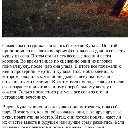
Символом праздника считалось божество Купала. По этой
причине молодые люди во время фестиваля создали в ее честь
куклу из сена. Потом стали петь веселые песни и вести
хоровод. Во время танцев по сценарию один из игроков
поймал куклу, после чего она упала. В итоге все побежали к
ней и проверили, мертв ли ​​Купала. После объявления, в
котором говорилось, что он не дышит, девушки начали
оплакивать его песнями. В этот момент молодые люди отвели
его к заранее приготовленному погребальному костру и
сожгли. Только после этого ритуала все сели за стол и
устраивали вечеринку.
В день Купалы юноши и девушки присмотрелись, ища себе
пару. После того, как он образовался, они, взяв друг друга за
руки, прыгнули на костер. Итак, они хотели понять, ждет ли
их счастье вместе в будущем или лучше сразу разойтись. Если
им удавалось прыгнуть в огонь, не разводя рук, они