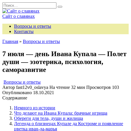
Перейти
Search
к
for:
содержанию
Сайт о славянах
Вопросы и ответы
Контакты
Главная
»
Вопросы и ответы
7 июля — день Ивана Купала — Полет
души — эзотерика, психология,
саморазвитие
Вопросы и ответы
Автор
fast12v0_oslavya
На чтение
32 мин
Просмотров
103
Опубликовано
18.10.2021
Содержание
Немного из истории
Что делают на Ивана Купала: брачные игрища
Обереги для тела, души и жилища
Легенда о близнецах Купале да Костроме и появление
цветка иван-да-марья