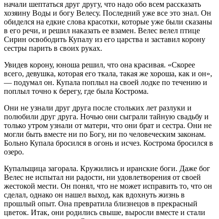
начали шептаться друг другу, что надо обо всем рассказать
хозяину Воды и богу Велесу. Последний уже все это знал. Он
обиделся на едкие слова красотки, которые уже были сказаны
в его речи, и решил наказать ее взамен. Велес велел птице
Сирин освободить Купалу из его царства и заставил корону
сестры парить в своих руках.
Увидев корону, юноша решил, что она красивая. «Скорее
всего, девушка, которая его ткала, такая же хороша, как и он»,
— подумал он. Купала поплыл на своей лодке по течению и
поплыл точно к берегу, где была Кострома.
Они не узнали друг друга после стольких лет разлуки и
полюбили друг друга. Ночью они сыграли тайную свадьбу и
только утром узнали от матери, что они брат и сестра. Они не
могли быть вместе ни по Богу, ни по человеческим законам.
Больно Купала бросился в огонь и исчез. Кострома бросился в
озеро.
Купальщица загорала. Кружились и иранские боги. Даже бог
Велес не испытал ни радости, ни удовлетворения от своей
жестокой мести. Он понял, что не может исправить то, что он
сделал, однако он нашел выход, как вдохнуть жизнь в
прошлый опыт. Она превратила близнецов в прекрасный
цветок. Итак, они родились свыше, выросли вместе и стали