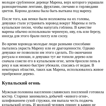
молодое срубленное деревце Марена, верх которого украшали
разноцветными лентами, фруктами, свечами и гирляндами
цветов. Корона должна была быть выткана под марену.
После того, как венки были возложены на их головы,
девушки стали устраивать хоровод вокруг Марены и петь
купальские песни, чтобы напугать гоблина. В качестве
марены обычно использовали черненую, иву, ель или березу,
иногда для этого брали пихту или сосну.
Во время хоровода молодые люди разными способами
пытались украсть Марену или ее драгоценности. Однако
девушки не позволили им этого сделать. По окончании
ритуала и юноши, и девушки тут же топили дерево или
сначала сожгли его в купальском огне, затем бросили пень в
реку и как можно быстрее убежали, спасаясь от ведьм. В
некоторых областях, таких как Марена, использовалось живое
прибрежное дерево.
Купальский огонь
Мужская половина населения славянских поселений готовила
костер. Старики занимались добычей «живого огня»,
шлифованием сухой стружки, им выпала честь поджечь
купальский огонь. И молодой человек принес в камин не