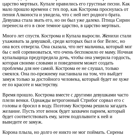
царство мертвых. Купале нравились его грустные песни. Как
мало прошло времени с тех пор, как Кострома проснулась от
пения Алконоста и увидела, что с ней нет родного брата.
Девушка стала звать его, но он был уже далеко. Птица Сирин
перенесла его в свое темное царство, в царство мертвых.
Много лет спустя. Кострома и Купала выросли. Женихи стали
ухаживать за девушкой, среди которых был и бог Велес, но
она всех отвергла. Она сказала, что нет мальчика, который мог
бы с ней соревноваться, что очень беспокоило ее маму. Ночная
купальщица предупредила дочь, чтобы она умерила гордость,
которая своими словами и поведением может создать
проблемы для нее самой. Кострома ее не слушал, только
смеялся. Она по-прежнему настаивала на том, что выйдет
замуж только за достойного человека, который будет не хуже
ее по красоте и мастерству.
Время прошло. Кострома вместе с другими девушками часто
плели венки. Однажды ветрогонный Стрибог сорвал его с
головы и бросил в воду. Поэтому Кострома решила загадать
желание. Пусть этот венок будет захвачен парнем, который
будет соответствовать ему, затем подплывите к ней и
выведите ее замуж.
Корона плыла, но долго ее никто не мог поймать. Сирены