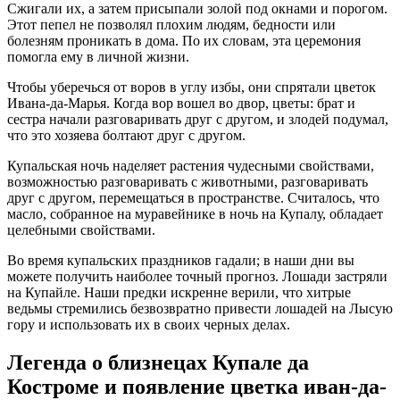
Сжигали их, а затем присыпали золой под окнами и порогом.
Этот пепел не позволял плохим людям, бедности или
болезням проникать в дома. По их словам, эта церемония
помогла ему в личной жизни.
Чтобы уберечься от воров в углу избы, они спрятали цветок
Ивана-да-Марья. Когда вор вошел во двор, цветы: брат и
сестра начали разговаривать друг с другом, и злодей подумал,
что это хозяева болтают друг с другом.
Купальская ночь наделяет растения чудесными свойствами,
возможностью разговаривать с животными, разговаривать
друг с другом, перемещаться в пространстве. Считалось, что
масло, собранное на муравейнике в ночь на Купалу, обладает
целебными свойствами.
Во время купальских праздников гадали; в наши дни вы
можете получить наиболее точный прогноз. Лошади застряли
на Купайле. Наши предки искренне верили, что хитрые
ведьмы стремились безвозвратно привести лошадей на Лысую
гору и использовать их в своих черных делах.
Легенда о близнецах Купале да
Костроме и появление цветка иван-да-