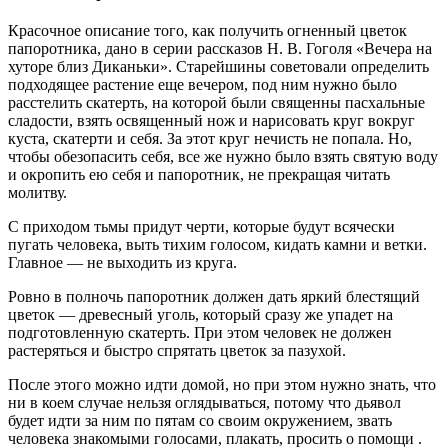
Красочное описание того, как получить огненный цветок
папоротника, дано в серии рассказов Н. В. Гоголя «Вечера на
хуторе близ Диканьки». Старейшины советовали определить
подходящее растение еще вечером, под ним нужно было
расстелить скатерть, на которой были священны пасхальные
сладости, взять освященный нож и нарисовать круг вокруг
куста, скатерти и себя. За этот круг нечисть не попала. Но,
чтобы обезопасить себя, все же нужно было взять святую воду
и окропить ею себя и папоротник, не прекращая читать
молитву.
С приходом тьмы придут черти, которые будут всячески
пугать человека, выть тихим голосом, кидать камни и ветки.
Главное — не выходить из круга.
Ровно в полночь папоротник должен дать яркий блестящий
цветок — древесный уголь, который сразу же упадет на
подготовленную скатерть. При этом человек не должен
растеряться и быстро спрятать цветок за пазухой.
После этого можно идти домой, но при этом нужно знать, что
ни в коем случае нельзя оглядываться, потому что дьявол
будет идти за ним по пятам со своим окружением, звать
человека знакомыми голосами, плакать, просить о помощи .