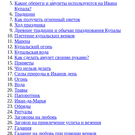
Какие обереги и амулеты используются на Ивана
Купала?
Традиции
Как получить огненный цветок
Ход праздника
Древние традиции и обычаи празднования Купалы
Плетение купальских венков
Марена
Купальский огонь
Купальская вода
Как сделать амулет своими руками?
Приметы
Что нельзя делать
Силы природы в Иванов день
Огонь
Вода
Травы
Папоротник
Иван-да-Марья
Обряды
Ритуалы
Заговоры на любовь
Заговор на привлечение успеха и везения
Гадания
Гадание на любовь при помощи венков