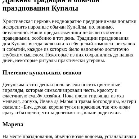
празднования Купалы
Христианская церковь неоднократно предпринимала попытки
искоренить народные обычаи Купайлы, но, видимо,
безуспешно. Наши предки-язычники не были особенно
праведными, особенно в тот день. Традиции празднования
дня Купалы всегда включали в себя целый комплекс ритуалов
и событий, каждое из которых было наполнено достаточно
глубоким смыслом. Некоторые из них сохранились до наших
дней, некоторые ритуалы практически утеряны.
Плетение купальских венков
Девушкам в этот день и ночь велели носить цветочные
гирлянды, которые символизировали честь, красоту и
счастливую судьбу хозяйки. Пока плели гирлянды из уха
медведя, лопуха, Ивана да Марья и травы Богородицы, матери
сказали: «Бич, дочка, корона тугая и красивая, так что люди
сразу тебя оценят, что за доченька ты, какие родители».
Марена
На месте празднования, обычно возле водоема, устанавливали